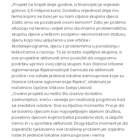
„Projekt će trajati dvije godine, a financijski je vrijedan
gotovo 2,5 milijuna kuna. Dodatnu vrijednost daje mu
tema kojom se bavi jer su nam ciljana skupina djeca.
Zašto smo se pozabavili ovom temom? Zato jer pratimo
situaciju na terenu i vidjeli smo da imamo problematičnu
skupinu djece u teškom socijalno-ekonomskom statusu,
djecu koja nisu uključena u sve vrtićke i
školskeprograme, djecu s problemima u ponašanju i
teškoćama u razvoju. To je izrazito osjetljiva skupina, a
sve projektne aktivnosti smo posložili da osiguramo
podršku upravo ovoj ciljnoj skupini. Kao članovi Urbane
aglomeracije Rijekanastojat ćemoda se aktivnosti
prošire i na ostale jedinice lokalne samouprave koje su
članice Urbane aglomeracije Rijeka“, istaknula je
načelnica Općine Viškovo Sanja Udović.
„Ovakvi projekti su nešto što izaziva dodatno
zadovoljstvo, sreću i veselje pri realizaciji pogotovo kad
se sredstva odobre. Dva su ključna momenta. Prvi je da
se bavimo djecom kao najosjetljivijim dijelom društva,
posebno djecom kojima treba posebna skrb, a uključit
ćemo ih i u sportske aktivnosti. Drugi ključni moment je da
zajednički rješavamo sve izraženiji problem jer zajedno
rade tri jedinice lokalne samuouprave i nema