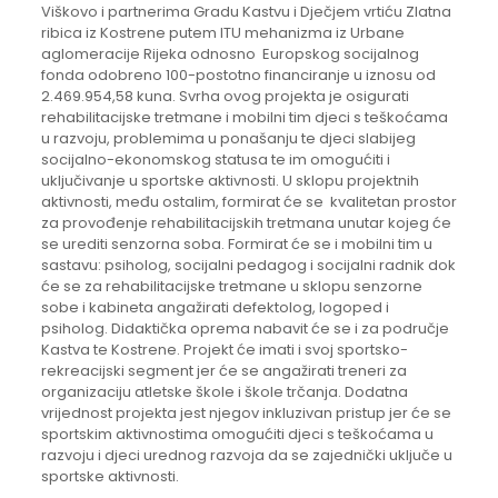
Viškovo i partnerima Gradu Kastvu i Dječjem vrtiću Zlatna
ribica iz Kostrene putem ITU mehanizma iz Urbane
aglomeracije Rijeka odnosno Europskog socijalnog
fonda odobreno 100-postotno financiranje u iznosu od
2.469.954,58 kuna. Svrha ovog projekta je osigurati
rehabilitacijske tretmane i mobilni tim djeci s teškoćama
u razvoju, problemima u ponašanju te djeci slabijeg
socijalno-ekonomskog statusa te im omogućiti i
uključivanje u sportske aktivnosti. U sklopu projektnih
aktivnosti, među ostalim, formirat će se kvalitetan prostor
za provođenje rehabilitacijskih tretmana unutar kojeg će
se urediti senzorna soba. Formirat će se i mobilni tim u
sastavu: psiholog, socijalni pedagog i socijalni radnik dok
će se za rehabilitacijske tretmane u sklopu senzorne
sobe i kabineta angažirati defektolog, logoped i
psiholog. Didaktička oprema nabavit će se i za područje
Kastva te Kostrene. Projekt će imati i svoj sportsko-
rekreacijski segment jer će se angažirati treneri za
organizaciju atletske škole i škole trčanja. Dodatna
vrijednost projekta jest njegov inkluzivan pristup jer će se
sportskim aktivnostima omogućiti djeci s teškoćama u
razvoju i djeci urednog razvoja da se zajednički uključe u
sportske aktivnosti.