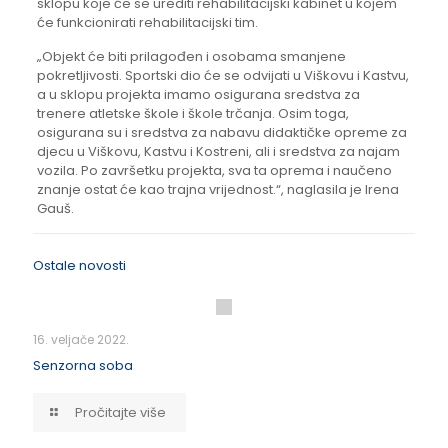
sklopu koje će se urediti rehabilitacijski kabinet u kojem
će funkcionirati rehabilitacijski tim.
„Objekt će biti prilagođen i osobama smanjene
pokretljivosti. Sportski dio će se odvijati u Viškovu i Kastvu,
a u sklopu projekta imamo osigurana sredstva za
trenere atletske škole i škole trčanja. Osim toga,
osigurana su i sredstva za nabavu didaktičke opreme za
djecu u Viškovu, Kastvu i Kostreni, ali i sredstva za najam
vozila. Po završetku projekta, sva ta oprema i naučeno
znanje ostat će kao trajna vrijednost.“, naglasila je Irena
Gauš.
Ostale novosti
16. veljače 2022.
Senzorna soba
Pročitajte više