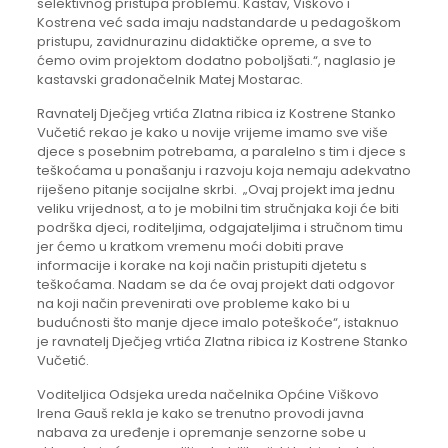
selektivnog pristupa problemu. Kastav, Viškovo i
Kostrena već sada imaju nadstandarde u pedagoškom
pristupu, zavidnurazinu didaktičke opreme, a sve to
ćemo ovim projektom dodatno poboljšati.“, naglasio je
kastavski gradonačelnik Matej Mostarac.
Ravnatelj Dječjeg vrtića Zlatna ribica iz Kostrene Stanko
Vučetić rekao je kako u novije vrijeme imamo sve više
djece s posebnim potrebama, a paralelno s tim i djece s
teškoćama u ponašanju i razvoju koja nemaju adekvatno
riješeno pitanje socijalne skrbi. „Ovaj projekt ima jednu
veliku vrijednost, a to je mobilni tim stručnjaka koji će biti
podrška djeci, roditeljima, odgajateljima i stručnom timu
jer ćemo u kratkom vremenu moći dobiti prave
informacije i korake na koji način pristupiti djetetu s
teškoćama. Nadam se da će ovaj projekt dati odgovor
na koji način prevenirati ove probleme kako bi u
budućnosti što manje djece imalo poteškoće“, istaknuo
je ravnatelj Dječjeg vrtića Zlatna ribica iz Kostrene Stanko
Vučetić.
Voditeljica Odsjeka ureda načelnika Općine Viškovo
Irena Gauš rekla je kako se trenutno provodi javna
nabava za uređenje i opremanje senzorne sobe u